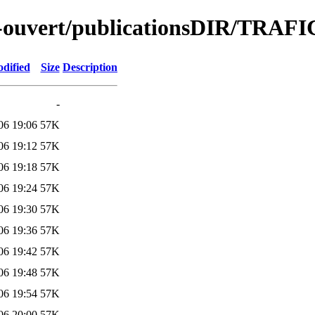
ute-ouvert/publicationsDIR/TRA
dified
Size
Description
-
06 19:06
57K
06 19:12
57K
06 19:18
57K
06 19:24
57K
06 19:30
57K
06 19:36
57K
06 19:42
57K
06 19:48
57K
06 19:54
57K
06 20:00
57K