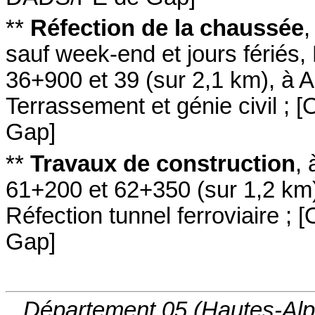
**
Réfection de la chaussée
sauf week-end et jours fériés
,
36+900 et 39
(sur 2,1 km)
,
à A
Terrassement et génie civil
;
[
O
Gap
]
**
Travaux de construction
,
61+200 et 62+350
(sur 1,2 km
Réfection tunnel ferroviaire
;
[
Gap
]
Département 05 (Hautes-Alp