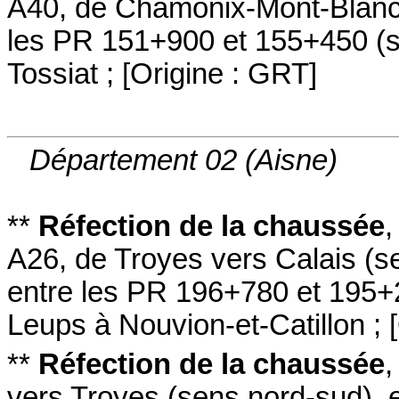
A40
, de Chamonix-Mont-Blan
les PR 151+900 et 155+450
(s
Tossiat
;
[
Origine : GRT
]
Département 02 (Aisne)
**
Réfection de la chaussée
A26
, de Troyes vers Calais
(s
entre les PR 196+780 et 195
Leups à Nouvion-et-Catillon
;
[
**
Réfection de la chaussée
vers Troyes
(sens nord-sud
)
,