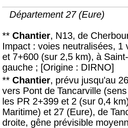
Département 27 (Eure)
**
Chantier
,
N13
, de Cherbour
Impact :
voies neutralisées
, 1
et 7+600
(sur 2,5 km)
,
à Saint
gauche
;
[
Origine : DIRNO
]
**
Chantier
,
prévu jusqu'au 2
vers Pont de Tancarville
(sens 
les PR 2+399 et 2
(sur 0,4 km
Maritime) et 27 (Eure)
,
de Tanc
droite
,
gêne prévisible moyen