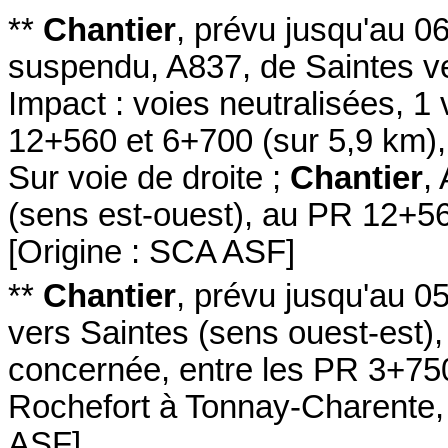
**
Chantier
,
prévu jusqu'au 0
suspendu
,
A837
, de Saintes v
Impact :
voies neutralisées
, 1
12+560 et 6+700
(sur 5,9 km)
Sur voie de droite
;
Chantier
,
(sens est-ouest
)
,
au PR 12+5
[
Origine : SCA ASF
]
**
Chantier
,
prévu jusqu'au 0
vers Saintes
(sens ouest-est
)
concernée
,
entre les PR 3+75
Rochefort à Tonnay-Charente
ASF
]