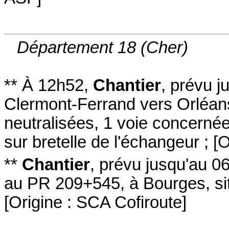
Département 18 (Cher)
**
À 12h52
,
Chantier
,
prévu j
Clermont-Ferrand vers Orléan
neutralisées
, 1 voie concerné
sur bretelle de l'échangeur
;
[
O
**
Chantier
,
prévu jusqu'au 0
au PR 209+545
,
à Bourges
,
s
[
Origine : SCA Cofiroute
]