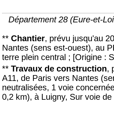
Département 28 (Eure-et-Loi
**
Chantier
,
prévu jusqu'au 2
Nantes
(sens est-ouest
)
,
au P
terre plein central
;
[
Origine : 
**
Travaux de construction
,
A11
, de Paris vers Nantes
(se
neutralisées
, 1 voie concerné
0,2 km)
,
à Luigny
,
Sur voie de