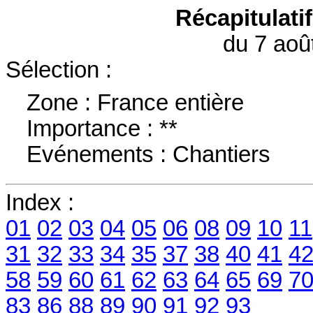
Récapitulati
du 7 aoû
Sélection :
Zone : France entière
Importance : **
Evénements : Chantiers
Index :
01
02
03
04
05
06
08
09
10
11
31
32
33
34
35
37
38
40
41
4
58
59
60
61
62
63
64
65
69
7
83
86
88
89
90
91
92
93