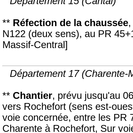
Département 15 (Cantal)
**
Réfection de la chaussée
N122
(deux sens
)
,
au PR 45+
Massif-Central
]
Département 17 (Charente-M
**
Chantier
,
prévu jusqu'au 0
vers Rochefort
(sens est-oues
voie concernée
,
entre les PR 
Charente à Rochefort
,
Sur voi