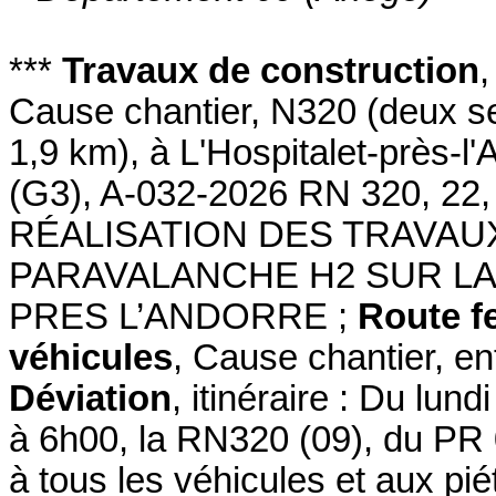
***
Travaux de construction
Cause chantier
,
N320
(deux s
1,9 km)
,
à L'Hospitalet-près-l'
(G3)
,
A-032-2026 RN 320, 22,
RÉALISATION DES TRAVA
PARAVALANCHE H2 SUR LA
PRES L’ANDORRE
;
Route f
véhicules
,
Cause chantier
,
en
Déviation
, itinéraire : Du lun
à 6h00, la RN320 (09), du P
à tous les véhicules et aux pi