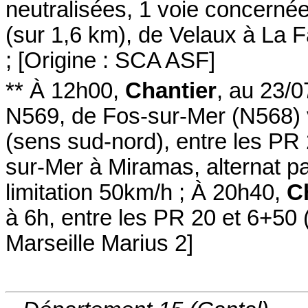
neutralisées
, 1 voie concerné
(sur 1,6 km)
,
de Velaux à La F
;
[
Origine : SCA ASF
]
**
À 12h00
,
Chantier
,
au 23/0
N569
, de Fos-sur-Mer (N568)
(sens sud-nord
)
,
entre les PR
sur-Mer à Miramas
,
alternat p
limitation 50km/h
;
À 20h40
,
C
à 6h
,
entre les PR 20 et 6+50
(
Marseille Marius 2
]