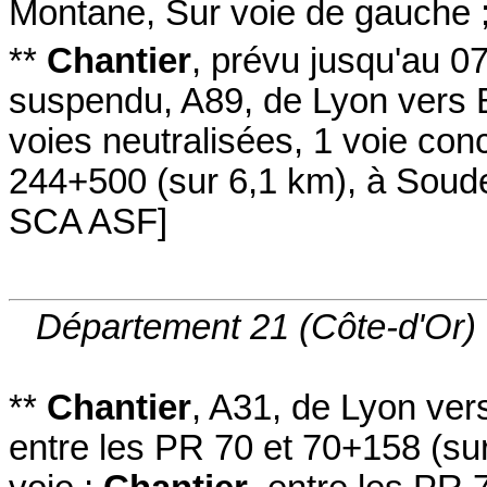
Montane
,
Sur voie de gauche
**
Chantier
,
prévu jusqu'au 0
suspendu
,
A89
, de Lyon vers
voies neutralisées
, 1 voie con
244+500
(sur 6,1 km)
,
à Soude
SCA ASF
]
Département 21 (Côte-d'Or)
**
Chantier
,
A31
, de Lyon ve
entre les PR 70 et 70+158
(su