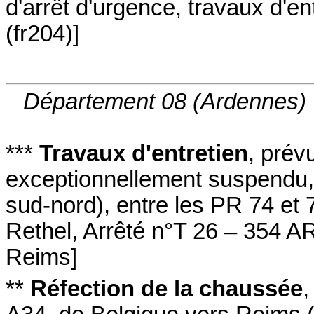
d'arrêt d'urgence
,
travaux d'ent
(fr204)
]
Département 08 (Ardennes)
***
Travaux d'entretien
,
prévu
exceptionnellement suspendu
sud-nord
)
,
entre les PR 74 et 
Rethel
,
Arrêté n°T 26 – 354 AR
Reims
]
**
Réfection de la chaussée