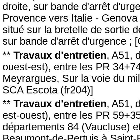
droite
, sur bande d'arrêt d'urg
Provence vers Italie - Genova
situé sur la bretelle de sortie 
sur bande d'arrêt d'urgence
;
[
**
Travaux d'entretien
,
A51
, 
ouest-est
)
,
entre les PR 34+7
Meyrargues
,
Sur la voie du mi
SCA Escota (fr204)
]
**
Travaux d'entretien
,
A51
, 
est-ouest
)
,
entre les PR 59+3
départements 84 (Vaucluse) 
Beaumont-de-Pertuis à Saint-