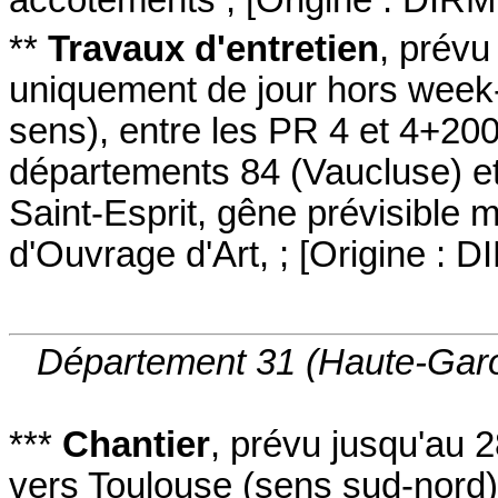
**
Travaux d'entretien
,
prévu
uniquement de jour hors week-
sens
)
,
entre les PR 4 et 4+20
départements 84 (Vaucluse) e
Saint-Esprit
,
gêne prévisible 
d'Ouvrage d'Art,
;
[
Origine : 
Département 31 (Haute-Gar
***
Chantier
,
prévu jusqu'au 
vers Toulouse
(sens sud-nord
)