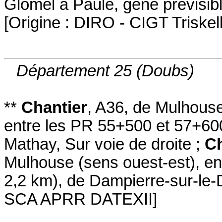
Glomel à Paule
,
gêne prévisi
[
Origine : DIRO - CIGT Triskel
Département 25 (Doubs)
**
Chantier
,
A36
, de Mulhous
entre les PR 55+500 et 57+60
Mathay
,
Sur voie de droite
;
Ch
Mulhouse
(sens ouest-est
)
,
en
2,2 km)
,
de Dampierre-sur-le-
SCA APRR DATEXII
]