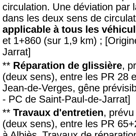
circulation. Une déviation par
dans les deux sens de circulat
applicable à tous les véhicu
et 1+860
(sur 1,9 km)
;
[
Origin
Jarrat
]
**
Réparation de glissière
,
p
(deux sens
)
,
entre les PR 28 e
Jean-de-Verges
,
gêne prévisi
- PC de Saint-Paul-de-Jarrat
]
**
Travaux d'entretien
,
prévu
(deux sens
)
,
entre les PR 65+
à Albiès
,
Travaux de réparatio