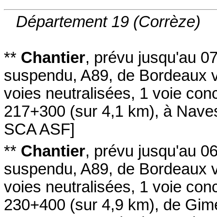
Département 19 (Corrèze)
**
Chantier
,
prévu jusqu'au 0
suspendu
,
A89
, de Bordeaux 
voies neutralisées
, 1 voie con
217+300
(sur 4,1 km)
,
à Nave
SCA ASF
]
**
Chantier
,
prévu jusqu'au 0
suspendu
,
A89
, de Bordeaux 
voies neutralisées
, 1 voie con
230+400
(sur 4,9 km)
,
de Gime