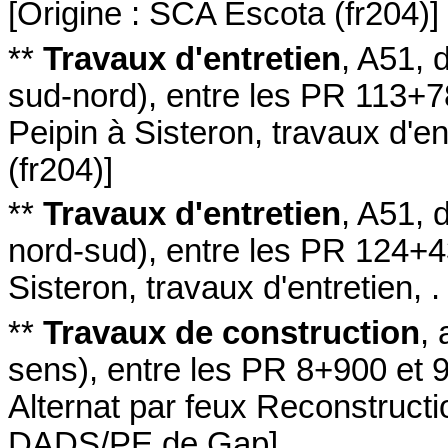
[
Origine : SCA Escota (fr204)
]
**
Travaux d'entretien
,
A51
, 
sud-nord
)
,
entre les PR 113+7
Peipin à Sisteron
,
travaux d'ent
(fr204)
]
**
Travaux d'entretien
,
A51
, 
nord-sud
)
,
entre les PR 124+
Sisteron
,
travaux d'entretien, .
**
Travaux de construction
,
sens
)
,
entre les PR 8+900 et 
Alternat par feux Reconstructi
DADS/PE de Gap
]