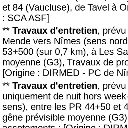
et 84 (Vaucluse)
,
de Tavel à 
: SCA ASF
]
**
Travaux d'entretien
,
prévu
Mende vers Nîmes
(sens nord
53+500
(sur 0,7 km)
,
à Les Sa
moyenne (G3)
,
Travaux de pro
[
Origine : DIRMED - PC de N
**
Travaux d'entretien
,
prévu
uniquement de nuit hors week-e
sens
)
,
entre les PR 44+50 et 
gêne prévisible moyenne (G3)
accotements
;
[
Origine : DIR