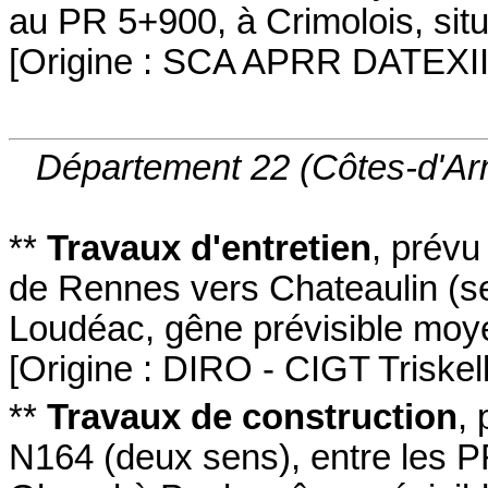
au PR 5+900
,
à Crimolois
,
sit
[
Origine : SCA APRR DATEXI
Département 22 (Côtes-d'Ar
**
Travaux d'entretien
,
prévu
de Rennes vers Chateaulin
(s
Loudéac
,
gêne prévisible moy
[
Origine : DIRO - CIGT Triskel
**
Travaux de construction
,
N164
(deux sens
)
,
entre les 