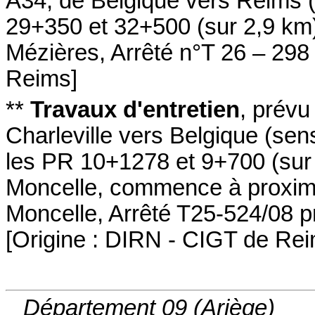
A34
, de Belgique vers Reims
(
29+350 et 32+500
(sur 2,9 km
Mézières
,
Arrêté n°T 26 – 298 
Reims
]
**
Travaux d'entretien
,
prévu
Charleville vers Belgique
(sen
les PR 10+1278 et 9+700
(sur
Moncelle
,
commence à proximi
Moncelle
,
Arrêté T25-524/08 pr
[
Origine : DIRN - CIGT de Re
Département 09 (Ariège)