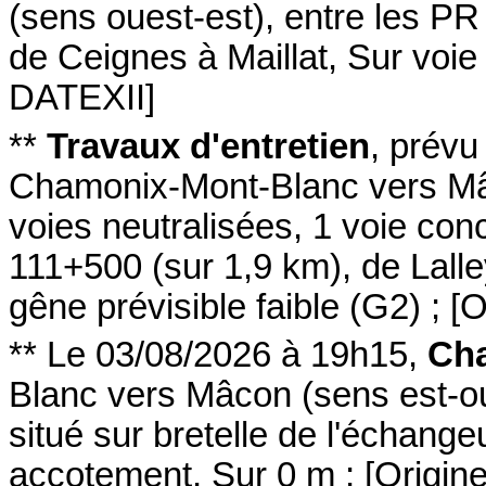
(sens ouest-est
)
,
entre les P
de Ceignes à Maillat
,
Sur voie 
DATEXII
]
**
Travaux d'entretien
,
prévu
Chamonix-Mont-Blanc vers M
voies neutralisées
, 1 voie con
111+500
(sur 1,9 km)
,
de Lalle
gêne prévisible faible (G2)
;
[
O
**
Le 03/08/2026 à 19h15
,
Cha
Blanc vers Mâcon
(sens est-o
situé sur bretelle de l'échange
accotement
,
Sur 0 m
;
[
Origin