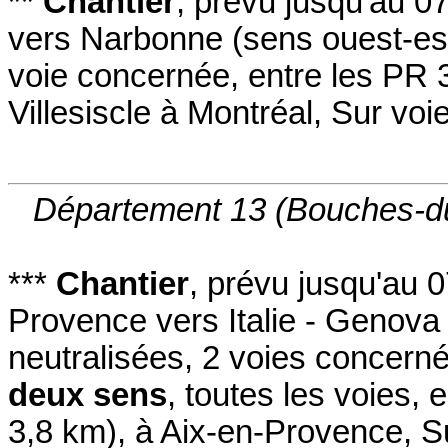
**
Chantier
,
prévu jusqu'au 0
vers Narbonne
(sens ouest-es
voie concernée
,
entre les PR 
Villesiscle à Montréal
,
Sur voie
Département 13 (Bouches-d
***
Chantier
,
prévu jusqu'au 
Provence vers Italie - Genova
neutralisées
, 2 voies concern
deux sens
, toutes les voies
,
e
3,8 km)
,
à Aix-en-Provence
,
S