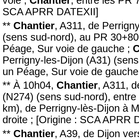
voie
;
Chantier
,
entre les PR 
SCA APRR DATEXII
]
**
Chantier
,
A311
, de Perrign
(sens sud-nord
)
,
au PR 30+80
Péage
,
Sur voie de gauche
;
C
Perrigny-les-Dijon (A31)
(sens
un Péage
,
Sur voie de gauche
**
À 10h04
,
Chantier
,
A311
, d
(N274)
(sens sud-nord
)
,
entre
km)
,
de Perrigny-lès-Dijon à 
droite
;
[
Origine : SCA APRR 
**
Chantier
,
A39
, de Dijon ve