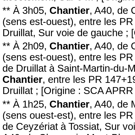
**
À 3h05
,
Chantier
,
A40
, de
(sens est-ouest
)
,
entre les P
Druillat
,
Sur voie de gauche
;
[
**
À 2h09
,
Chantier
,
A40
, de
(sens est-ouest
)
,
entre les P
de Druillat à Saint-Martin-du-
Chantier
,
entre les PR 147+1
Druillat
;
[
Origine : SCA APRR
**
À 1h25
,
Chantier
,
A40
, de
(sens ouest-est
)
,
entre les P
de Ceyzériat à Tossiat
,
Sur vo