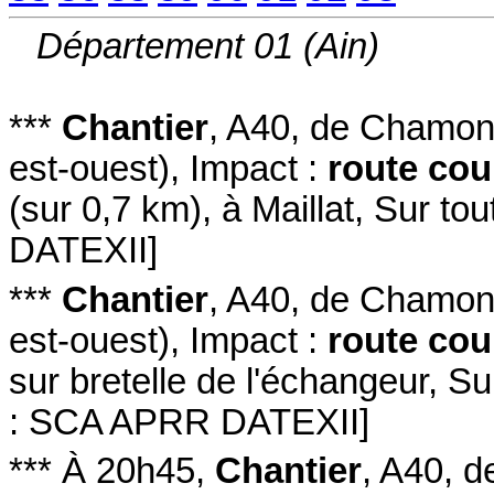
Département 01 (Ain)
***
Chantier
,
A40
, de Chamon
est-ouest
)
,
Impact :
route co
(sur 0,7 km)
,
à Maillat
,
Sur tou
DATEXII
]
***
Chantier
,
A40
, de Chamon
est-ouest
)
,
Impact :
route co
sur bretelle de l'échangeur
,
Su
: SCA APRR DATEXII
]
***
À 20h45
,
Chantier
,
A40
, 