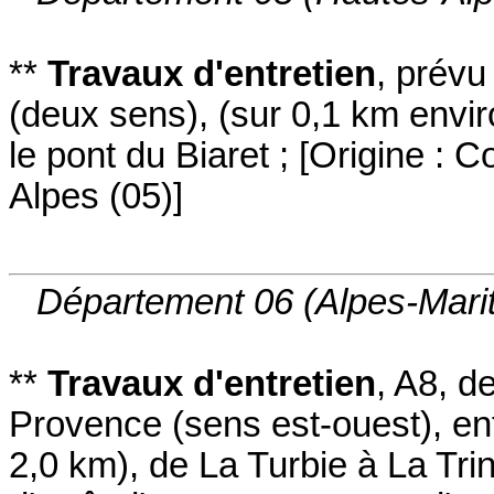
**
Travaux d'entretien
,
prévu
(deux sens
)
,
(sur 0,1 km envir
le pont du Biaret
;
[
Origine : C
Alpes (05)
]
Département 06 (Alpes-Mari
**
Travaux d'entretien
,
A8
, d
Provence
(sens est-ouest
)
,
en
2,0 km)
,
de La Turbie à La Trin